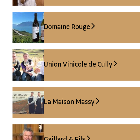
Domaine Rouge
Union Vinicole de Cully
La Maison Massy
Gaillard & Fils