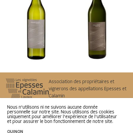
Association des propriétaires et
vignerons des appellations Epesses et
Calamin
1098
Epesses
Nous n'utilisons ni ne suivons aucune donnée
info@epesses-calamin.ch
personnelle sur notre site. Nous utilisons des cookies
uniquement pour améliorer l'expérience de l'utilisateur
et pour assurer le bon fonctionnement de notre site.
Politique de confidentialité
OUI
NON