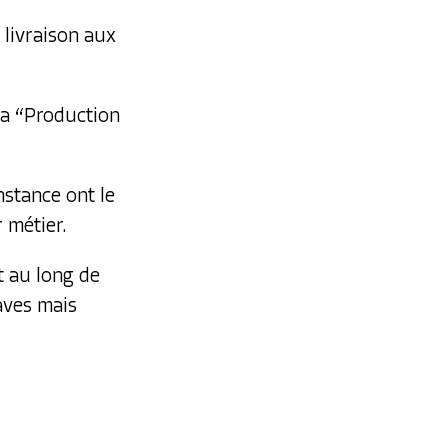
 livraison aux
 la “Production
stance ont le
r métier.
 au long de
aves
mais