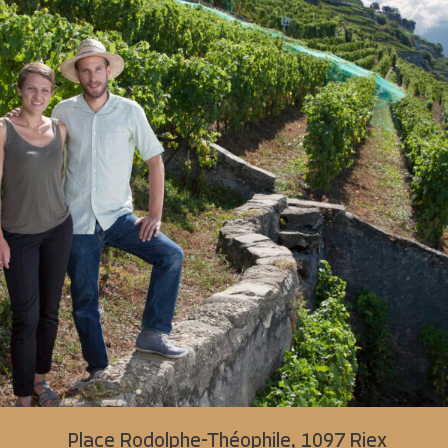
Place Rodolphe-Théophile,
1097 Riex