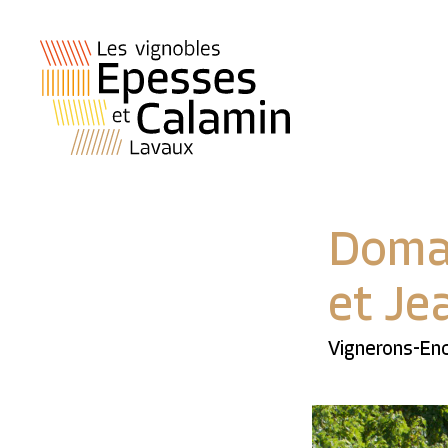
Doma
et Je
Vignerons-Enc