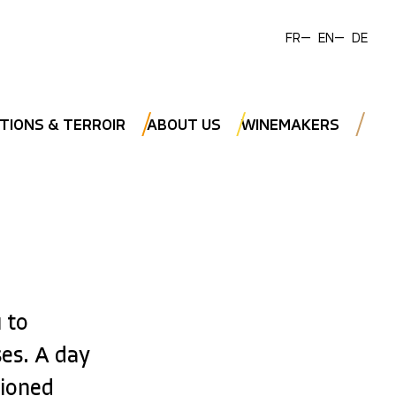
FR
EN
DE
TIONS & TERROIR
ABOUT US
WINEMAKERS
 to
ses. A day
hioned