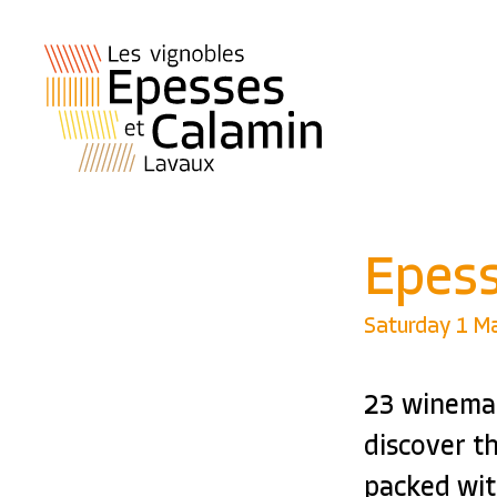
Epess
Saturday 1 M
23 winemak
discover th
packed with