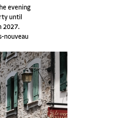
The evening
ty until
h 2027.
es-nouveau