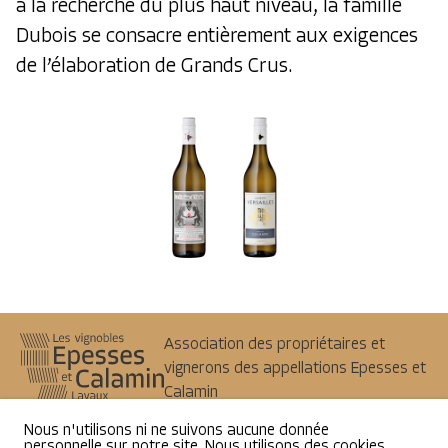
à la recherche du plus haut niveau, la famille
Dubois se consacre entièrement aux exigences
de l’élaboration de Grands Crus.
Association des propriétaires et
vignerons des appellations Epesses et
Calamin
1098
Epesses
Nous n'utilisons ni ne suivons aucune donnée
info@epesses-calamin.ch
personnelle sur notre site. Nous utilisons des cookies