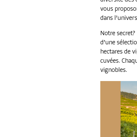
vous proposon
dans l’univer
Notre secret?
d’une sélecti
hectares de v
cuvées. Chaq
vignobles.