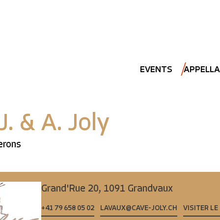
EVENTS
APPELLA
J. & A. Joly
erons
Grand'Rue 20,
1091 Grandvaux
+41 79 658 05 02
LAVAUX@CAVE-JOLY.CH
VISITER LE