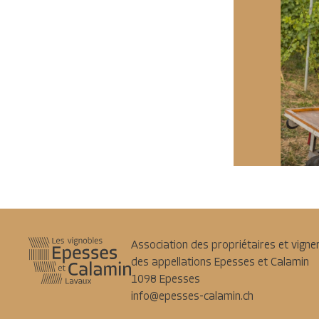
Association des propriétaires et vigne
des appellations Epesses et Calamin
1098
Epesses
info@epesses-calamin.ch