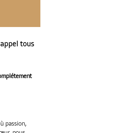
appel tous
 complétement
où passion,
cœur, nous