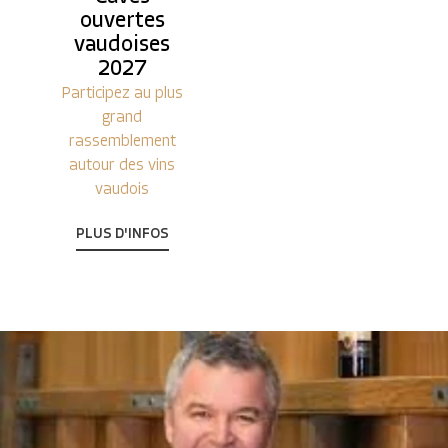
ouvertes
vaudoises
2027
Participez au plus
grand
rassemblement
autour des vins
vaudois
PLUS D'INFOS