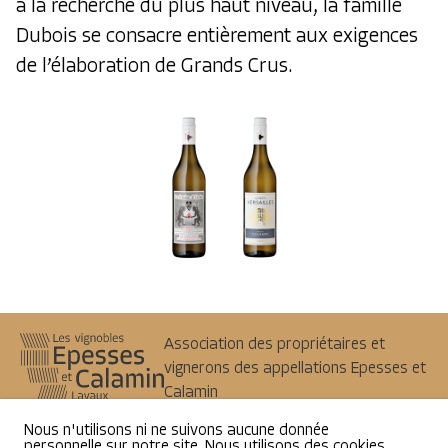
à la recherche du plus haut niveau, la famille
Dubois se consacre entièrement aux exigences
de l’élaboration de Grands Crus.
Association des propriétaires et
vignerons des appellations Epesses et
Calamin
1098
Epesses
Nous n'utilisons ni ne suivons aucune donnée
info@epesses-calamin.ch
personnelle sur notre site. Nous utilisons des cookies